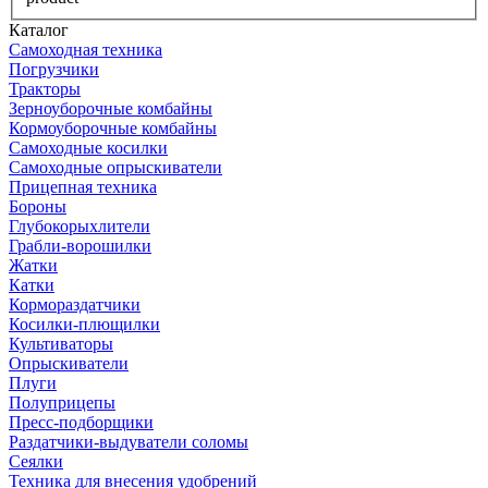
Каталог
Самоходная техника
Погрузчики
Тракторы
Зерноуборочные комбайны
Кормоуборочные комбайны
Самоходные косилки
Самоходные опрыскиватели
Прицепная техника
Бороны
Глубокорыхлители
Грабли-ворошилки
Жатки
Катки
Кормораздатчики
Косилки-плющилки
Культиваторы
Опрыскиватели
Плуги
Полуприцепы
Пресс-подборщики
Раздатчики-выдуватели соломы
Сеялки
Техника для внесения удобрений