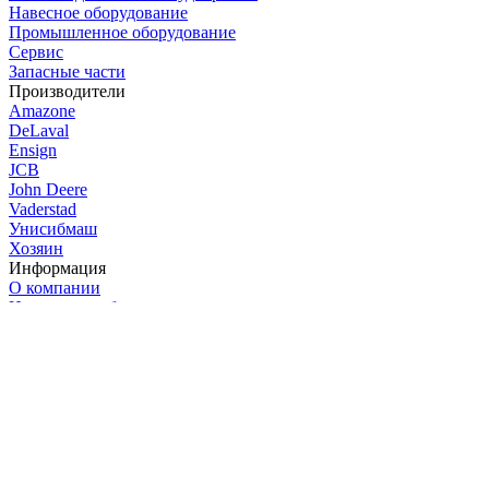
Навесное оборудование
Промышленное оборудование
Сервис
Запасные части
Производители
Amazone
DeLaval
Ensign
JCB
John Deere
Vaderstad
Унисибмаш
Хозяин
Информация
О компании
Новости и события
Лизинг и финансирование
Акции
Контактная информация
Личный кабинет
Политика конфиденциальности
Пользовательское соглашение
Личный кабинет
Позвонить нам:
+7 (966) 270-04-39