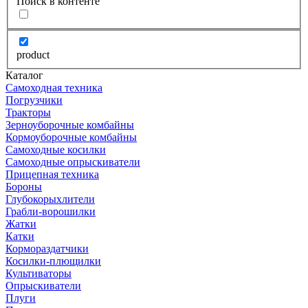
Поиск в контенте
product
Каталог
Самоходная техника
Погрузчики
Тракторы
Зерноуборочные комбайны
Кормоуборочные комбайны
Самоходные косилки
Самоходные опрыскиватели
Прицепная техника
Бороны
Глубокорыхлители
Грабли-ворошилки
Жатки
Катки
Кормораздатчики
Косилки-плющилки
Культиваторы
Опрыскиватели
Плуги