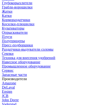
Глубокорыхлители
Грабли-ворошилки
Жатки
Катки
Кормораздатчики
Косилки-плющилки
Культиваторы
Опрыскиватели
Плуги
Полуприцепы
Пресс-подборщики
Раздатчики-выдуватели соломы
Сеялки
Техника для внесения удобрений
Навесное оборудование
Промышленное оборудование
Сервис
Запасные части
Производители
Amazone
DeLaval
Ensign
JCB
John Deere
Vaderstad