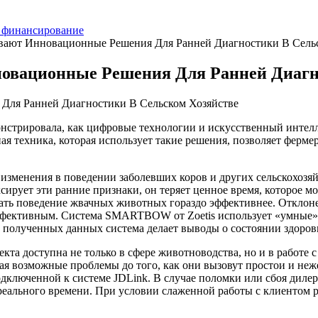
 финансирование
тывают Инновационные Решения Для Ранней Диагностики В Сель
нновационные Решения Для Ранней Диагн
монстрировала, как цифровые технологии и искусственный инте
я техника, которая использует такие решения, позволяет ферм
изменения в поведении заболевших коров и других сельскохозяй
ирует эти ранние признаки, он теряет ценное время, которое м
ать поведение жвачных животных гораздо эффективнее. Отклоне
ффективным. Система SMARTBOW от Zoetis использует «умные» 
 полученных данных система делает выводы о состоянии здоров
кта доступна не только в сфере животноводства, но и в работе с
ащая возможные проблемы до того, как они вызовут простои и н
люченной к системе JDLink. В случае поломки или сбоя дилер п
ального времени. При условии слаженной работы с клиентом р