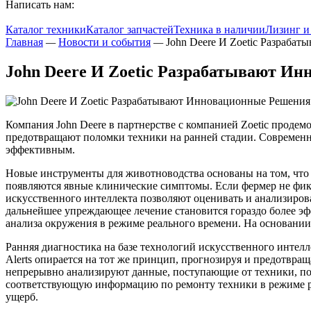
Написать нам:
Каталог техники
Каталог запчастей
Техника в наличии
Лизинг и
Главная
—
Новости и события
—
John Deere И Zoetic Разраба
John Deere И Zoetic Разрабатывают И
Компания John Deere в партнерстве с компанией Zoetic проде
предотвращают поломки техники на ранней стадии. Современна
эффективным.
Новые инструменты для животноводства основаны на том, что 
появляются явные клинические симптомы. Если фермер не фикс
искусственного интеллекта позволяют оценивать и анализиров
дальнейшее упреждающее лечение становится гораздо более э
анализа окружения в режиме реального времени. На основании
Ранняя диагностика на базе технологий искусственного интелле
Alerts опирается на тот же принцип, прогнозируя и предотвр
непрерывно анализируют данные, поступающие от техники, подк
соответствующую информацию по ремонту техники в режиме ре
ущерб.