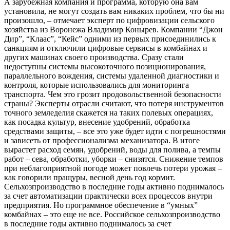
А зарубежная компания и программа, которую она вам
установила, не могут создать вам никаких проблем, что бы ни
произошло, – отмечает эксперт по цифровизации сельского
хозяйства из Воронежа Владимир Конырев. Компании “Джон
Дир”, “Клаас”, “Кейс” одними из первых присоединились к
санкциям и отключили цифровые сервисы в комбайнах и
других машинах своего производства. Сразу стали
недоступны системы высокоточного позиционирования,
параллельного вождения, системы удаленной диагностики и
контроля, которые использовались для мониторинга
транспорта. Чем это грозит продовольственной безопасности
страны? Эксперты отрасли считают, что потеря инструментов
точного земледелия скажется на таких полевых операциях,
как посадка культур, внесение удобрений, обработка
средствами защиты, – все это уже будет идти с погрешностями
и зависеть от профессионализма механизатора. В итоге
вырастет расход семян, удобрений, воды для полива, а темпы
работ – сева, обработки, уборки – снизятся. Снижение темпов
при неблагоприятной погоде может повлечь потери урожая –
как говорили пращуры, весной день год кормит.
Сельхозпроизводство в последние годы активно поднималось
за счет автоматизации практически всех процессов внутри
предприятия. Но программное обеспечение в “умных”
комбайнах – это еще не все. Российское сельхозпроизводство
в последние годы активно поднималось за счет