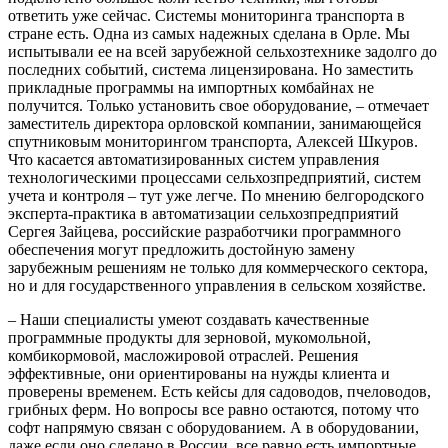
ответить уже сейчас. Системы мониторинга транспорта в
стране есть. Одна из самых надежных сделана в Орле. Мы
испытывали ее на всей зарубежной сельхозтехнике задолго до
последних событий, система лицензирована. Но заместить
прикладные программы на импортных комбайнах не
получится. Только установить свое оборудование, – отмечает
заместитель директора орловской компании, занимающейся
спутниковым мониторингом транспорта, Алексей Шкуров.
Что касается автоматизированных систем управления
технологическими процессами сельхозпредприятий, систем
учета и контроля – тут уже легче. По мнению белгородского
эксперта-практика в автоматизации сельхозпредприятий
Сергея Зайцева, российские разработчики программного
обеспечения могут предложить достойную замену
зарубежным решениям не только для коммерческого сектора,
но и для государственного управления в сельском хозяйстве.
– Наши специалисты умеют создавать качественные
программные продукты для зерновой, мукомольной,
комбикормовой, масложировой отраслей. Решения
эффективные, они ориентированы на нужды клиента и
проверены временем. Есть кейсы для садоводов, пчеловодов,
грибных ферм. Но вопросы все равно остаются, потому что
софт напрямую связан с оборудованием. А в оборудовании,
даже если оно сделано в России, все равно есть импортные