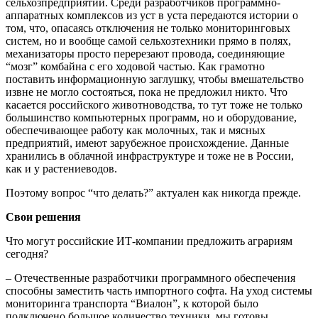
сельхозпредприятий. Среди разработчиков программно-
аппаратных комплексов из уст в уста передаются истории о
том, что, опасаясь отключения не только мониторинговых
систем, но и вообще самой сельхозтехники прямо в полях,
механизаторы просто перерезают провода, соединяющие
“мозг” комбайна с его ходовой частью. Как грамотно
поставить информационную заглушку, чтобы вмешательство
извне не могло состояться, пока не предложил никто. Что
касается российского животноводства, то тут тоже не только
большинство компьютерных программ, но и оборудование,
обеспечивающее работу как молочных, так и мясных
предприятий, имеют зарубежное происхождение. Данные
хранились в облачной инфраструктуре и тоже не в России,
как и у растениеводов.
Поэтому вопрос “что делать?” актуален как никогда прежде.
Свои решения
Что могут российские ИТ-компании предложить аграриям
сегодня?
– Отечественные разработчики программного обеспечения
способны заместить часть импортного софта. На уход системы
мониторинга транспорта “Виалон”, к которой было
подключено большое количество техники, мы готовы