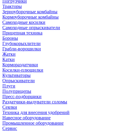
Погрузчики
Тракторы
Зерноуборочные комбайны
Кормоуборочные комбайны
Самоходные косилки
Самоходные опрыскиватели
Прицепная техника
Бороны
Глубокорыхлители
Грабли-ворошилки
Жатки
Катки
Кормораздатчики
Косилки-плющилки
Культиваторы
Опрыскиватели
Плуги
Полуприцепы
Пресс-подборщики
Раздатчики-выдуватели соломы
Сеялки
Техника для внесения удобрений
Навесное оборудование
Промышленное оборудование
Сервис