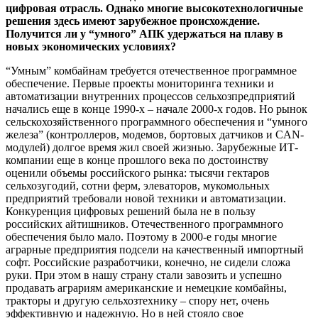
цифровая отрасль. Однако многие высокотехнологичные
решения здесь имеют зарубежное происхождение.
Получится ли у “умного” АПК удержаться на плаву в
новых экономических условиях?
“Умным” комбайнам требуется отечественное программное
обеспечение. Первые проекты мониторинга техники и
автоматизации внутренних процессов сельхозпредприятий
начались еще в конце 1990-х – начале 2000-х годов. Но рынок
сельскохозяйственного программного обеспечения и “умного
железа” (контроллеров, модемов, бортовых датчиков и CAN-
модулей) долгое время жил своей жизнью. Зарубежные ИТ-
компании еще в конце прошлого века по достоинству
оценили объемы российского рынка: тысячи гектаров
сельхозугодий, сотни ферм, элеваторов, мукомольных
предприятий требовали новой техники и автоматизации.
Конкуренция цифровых решений была не в пользу
российских айтишников. Отечественного программного
обеспечения было мало. Поэтому в 2000-е годы многие
аграрные предприятия подсели на качественный импортный
софт. Российские разработчики, конечно, не сидели сложа
руки. При этом в нашу страну стали завозить и успешно
продавать аграриям американские и немецкие комбайны,
тракторы и другую сельхозтехнику – спору нет, очень
эффективную и надежную. Но в ней стояло свое