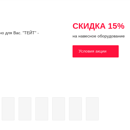
ить КП
Подробнее
Получить КП
Подробнее
СКИДКА 15%
о для Вас. "ТЕЙТ" -
на навесное оборудование
Под заказ
Условия акции
а пневматическая 1890
Сеялка пневматическая
ить КП
Подробнее
Получить КП
Подробнее