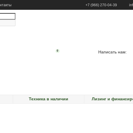
нтакты
+7 (966) 270-04-39
in
0
Написать нам:
Техника в наличии
Лизинг и финанси