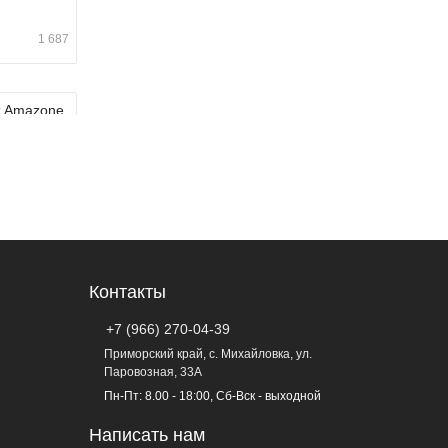
1 687
и от
619
рыт!
Контакты
+7 (966) 270-04-39
1 595
Приморский край, с. Михайловка, ул.
Паровозная, 33А
Пн-Пт: 8.00 - 18:00, Сб-Вск - выходной
Написать нам