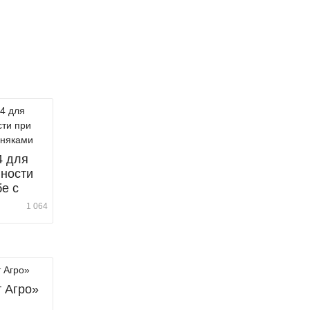
4 для
ности
е с
1 064
т Агро»