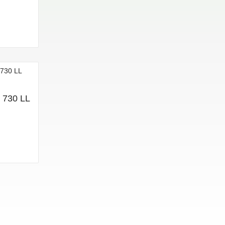
 730 LL
я 1830