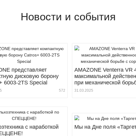
Новости и события
NE представляет
AMAZONE Venterra VR 
ктную дисковую борону
максимальной действен
+ 6003-2TS Special
при механической борьб
сорняками
5
572
31.03.2025
зтехника с наработкой
Мы на Дне поля «Тарге
ЕЦЦЕНЕ!