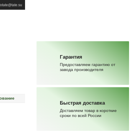
fotate@tate.su
Гарантия
Предоставляем гарантию от
завода производителя
рование
Быстрая доставка
Доставляем товар в короткие
сроки по всей России