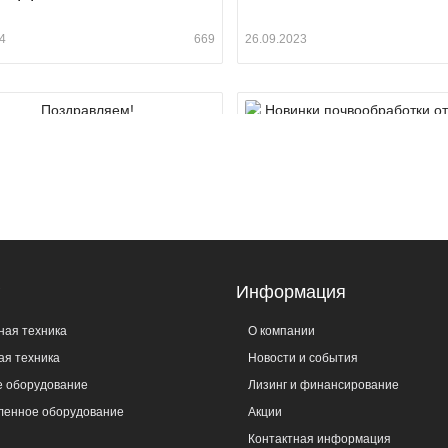
4
669
26.09.2023
авляем!
Новинки почвообработк
Amazone
3
1 594
19.06.2023
ткрытых дверей – 2023
Сезон мероприятий отк
г
Информация
ная техника
О компании
3
1 577
18.04.2023
ая техника
Новости и события
е оборудование
Лизинг и финансирование
енное оборудование
Акции
Контактная информация