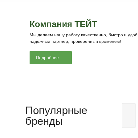
Компания ТЕЙТ
Получить КП
Подробнее
Получ
Мы делаем нашу работу качественно, быстро и удобн
надёжный партнёр, проверенный временем!
Под заказ
Под заказ
Сеялка анкерная 1870
Сеялк
Подробнее
Получить КП
Подробнее
Получ
Популярные
бренды