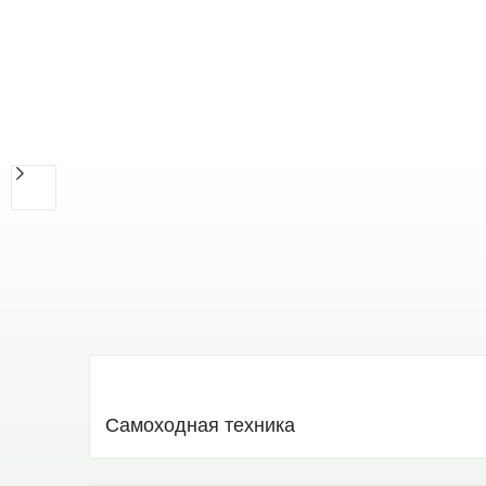
Тракторы
John Deere
Доставка по всей России
В каталог
Самоходная техника