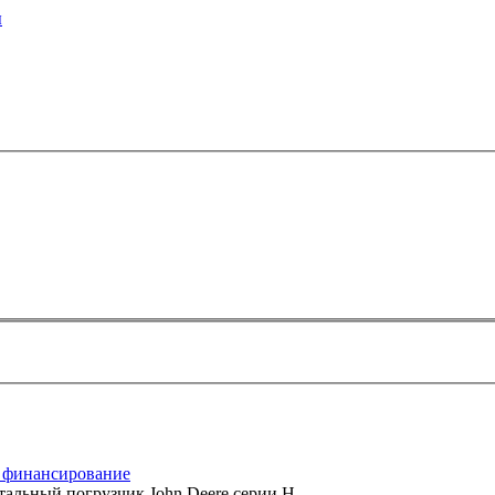
ы
 финансирование
альный погрузчик John Deere серии H