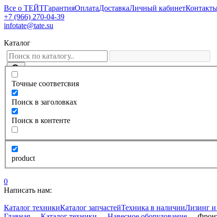
Все о ТЕЙТ
Гарантия
Оплата
Доставка
Личный кабинет
Контакт
+7 (966) 270-04-39
infotate@tate.su
Каталог
Точные соответсвия
Поиск в заголовках
Поиск в контенте
product
0
Написать нам:
Каталог техники
Каталог запчастей
Техника в наличии
Лизинг и
Главная
—
Каталог техники
—
Навесное оборудование
—
Фронт