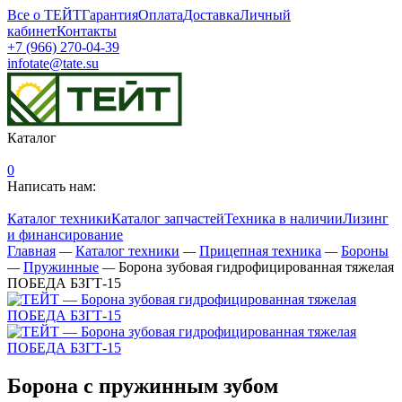
Все о ТЕЙТ
Гарантия
Оплата
Доставка
Личный
кабинет
Контакты
+7 (966) 270-04-39
infotate@tate.su
Каталог
0
Написать нам:
Каталог техники
Каталог запчастей
Техника в наличии
Лизинг
и финансирование
Главная
—
Каталог техники
—
Прицепная техника
—
Бороны
—
Пружинные
—
Борона зубовая гидрофицированная тяжелая
ПОБЕДА БЗГТ-15
Борона с пружинным зубом