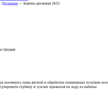
—
Дисковые
—
Борона дисковая 2633
ла продаж
вки посевного ложа весной и обработки пожнивных остатков осе
улировать глубину и усилие прижатия на ходу из кабины