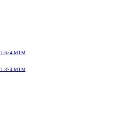
БДП-6×4-МТМ
БДП-8×4-МТМ