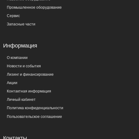
Разбрасыватель органических
Промышленное оборудование
удобрений
Сервис
многофункциональный SF 325
Запасные части
Получить КП
Подробнее
Информация
О компании
Под заказ
Новости и события
Разбрасыватель минеральных
Лизинг и финансирование
удобрений RUBER НЕРЖ 1000
(РУМ-1000)
Акции
Контактная информация
Получить КП
Подробнее
Личный кабинет
Политика конфиденциальности
Пользовательское соглашение
Под заказ
Оборудование внесение КАС и
Контакты