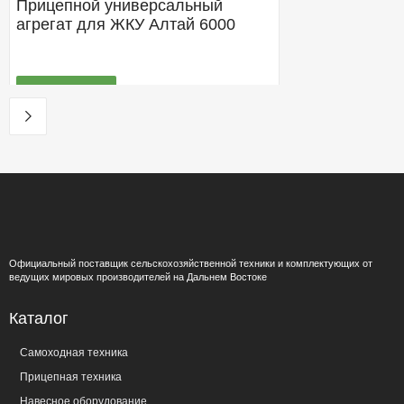
Прицепной универсальный
агрегат для ЖКУ Алтай 6000
Получить КП
Подробнее
Под заказ
Прицепной универсальный
агрегат для ЖКУ Алтай 8000
Официальный поставщик сельскохозяйственной техники и комплектующих от
ведущих мировых производителей на Дальнем Востоке
Каталог
Получить КП
Подробнее
Самоходная техника
Прицепная техника
Под заказ
Навесное оборудование