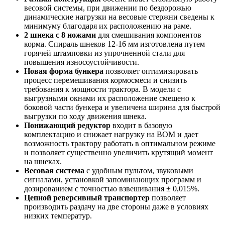
весовой системы, при движении по бездорожью
динамические нагрузки на весовые стержни сведены к
минимуму благодаря их расположению на раме.
2 шнека с 8 ножами
для смешивания компонентов
корма. Спираль шнеков 12-16 мм изготовлена путем
горячей штамповки из упрочненной стали для
повышения износоустойчивости.
Новая форма бункера
позволяет оптимизировать
процесс перемешивания кормосмеси и снизить
требования к мощности трактора. В модели с
выгрузными окнами их расположение смещено к
боковой части бункера и увеличена ширина для быстрой
выгрузки по ходу движения шнека.
Понижающий редуктор
входит в базовую
комплектацию и снижает нагрузку на ВОМ и дает
возможность трактору работать в оптимальном режиме
и позволяет существенно увеличить крутящий момент
на шнеках.
Весовая система
с удобным пультом, звуковыми
сигналами, установкой запоминающих программ и
дозированием с точностью взвешивания ± 0,015%.
Цепной реверсивный транспортер
позволяет
производить раздачу на две стороны даже в условиях
низких температур.