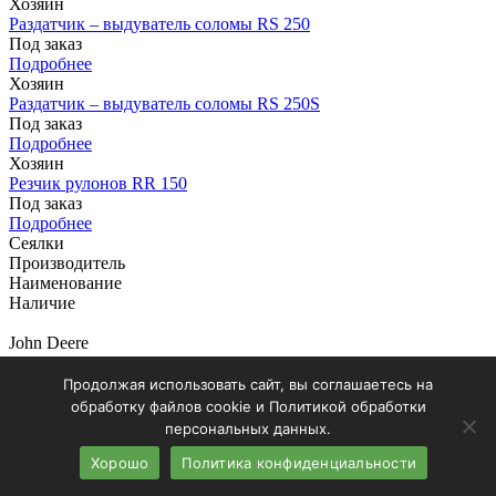
Хозяин
Раздатчик – выдуватель соломы RS 250
Под заказ
Подробнее
Хозяин
Раздатчик – выдуватель соломы RS 250S
Под заказ
Подробнее
Хозяин
Резчик рулонов RR 150
Под заказ
Подробнее
Сеялки
Производитель
Наименование
Наличие
John Deere
Сеялка точного высева DB83
Под заказ
Продолжая использовать сайт, вы соглашаетесь на
Подробнее
обработку файлов cookie и Политикой обработки
John Deere
персональных данных.
Сеялка точного высева DB74
Под заказ
Хорошо
Политика конфиденциальности
Подробнее