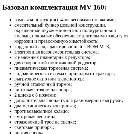
Базовая комплектация MV 160:
рамная конструкция с 4-мя весовыми стержнями;
смесительный бункер цельной конструкции,
окрашенный двухкомпонентной полиуретановой
эмалью, покрытие обеспечивает длительную защиту от
коррозии и превосходную химстойкость;
карданный вал, адаптированный к ВОМ МТЗ;
электронная весоизмерительная система;
2 надежных планетарных редуктора;
двухскоростной понижающий редуктор;
пневматическая тормозная система;
гидравлическая система с приводом от трактора;
выгрузное окно или транспортер;
ручной стояночный тормоз;
винтовая стояночная опора;
2 шнека с 8 ножами;
дополнительная лопасть для равномерной выгрузки;
два механических контрножа;
противовысыпное кольцо;
смотровая лестница;
страховочный трос на сцепке;
световые приборы;
низкая сцепка;