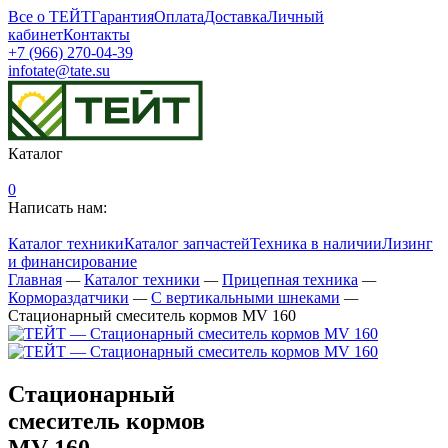
Все о ТЕЙТ
Гарантия
Оплата
Доставка
Личный
кабинет
Контакты
+7 (966) 270-04-39
infotate@tate.su
Каталог
0
Написать нам:
Каталог техники
Каталог запчастей
Техника в наличии
Лизинг
и финансирование
Главная
—
Каталог техники
—
Прицепная техника
—
Кормораздатчики
—
С вертикальными шнеками
—
Стационарный смеситель кормов MV 160
Стационарный
смеситель кормов
MV 160