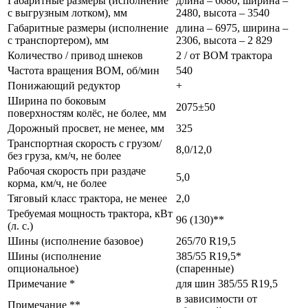
Габаритные размеры (исполнение
длина – 6680, ширина –
с выгрузным лотком), мм
2480, высота – 3540
Габаритные размеры (исполнение
длина – 6975, ширина –
с транспортером), мм
2306, высота – 2 829
Количество / привод шнеков
2 / от ВОМ трактора
Частота вращения ВОМ, об/мин
540
Понижающий редуктор
+
Ширина по боковым
2075±50
поверхностям колёс, не более, мм
Дорожный просвет, не менее, мм
325
Транспортная скорость с грузом/
8,0/12,0
без груза, км/ч, не более
Рабочая скорость при раздаче
5,0
корма, км/ч, не более
Тяговый класс трактора, не менее
2,0
Требуемая мощность трактора, кВт
96 (130)**
(л. с.)
Шины (исполнение базовое)
265/70 R19,5
Шины (исполнение
385/55 R19,5*
опциональное)
(спаренные)
Примечание *
для шин 385/55 R19,5
в зависимости от
Примечание **