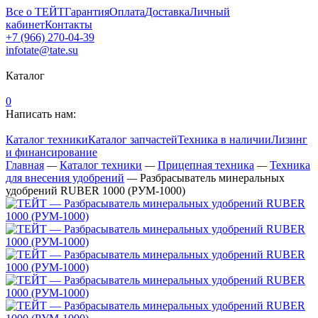
Все о ТЕЙТ
Гарантия
Оплата
Доставка
Личный
кабинет
Контакты
+7 (966) 270-04-39
infotate@tate.su
Каталог
0
Написать нам:
Каталог техники
Каталог запчастей
Техника в наличии
Лизинг
и финансирование
Главная
—
Каталог техники
—
Прицепная техника
—
Техника
для внесения удобрений
—
Разбрасыватель минеральных
удобрений RUBER 1000 (РУМ-1000)