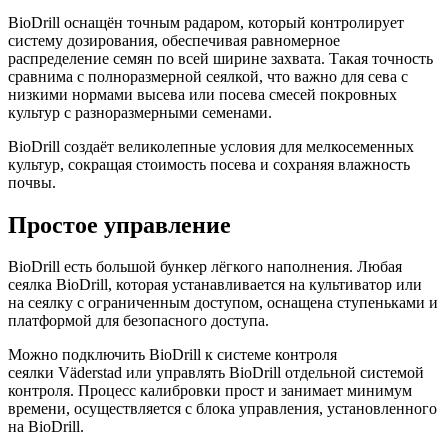
BioDrill
оснащён точным радаром, который контролирует
систему дозирования, обеспечивая равномерное
распределение семян по всей ширине захвата. Такая точность
сравнима с полноразмерной сеялкой, что важно для сева с
низкими нормами высева или посева смесей покровных
культур с разноразмерными семенами.
BioDrill
создаёт великолепные условия для мелкосеменных
культур, сокращая стоимость посева и сохраняя влажность
почвы.
Простое управление
BioDrill
есть большой бункер лёгкого наполнения. Любая
сеялка
BioDrill
, которая устанавливается на культиватор или
на сеялку с ограниченным доступом, оснащена ступеньками и
платформой для безопасного доступа.
Можно подключить
BioDrill
к системе контроля
сеялки
Väderstad
или управлять
BioDrill
отдельной системой
контроля. Процесс калибровки прост и занимает минимум
времени, осуществляется с блока управления, установленного
на
BioDrill
.