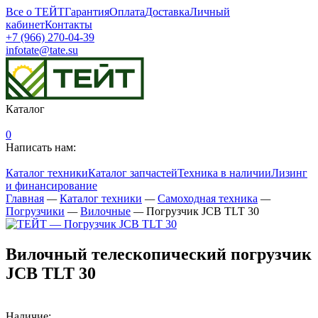
Все о ТЕЙТ
Гарантия
Оплата
Доставка
Личный
кабинет
Контакты
+7 (966) 270-04-39
infotate@tate.su
Каталог
0
Написать нам:
Каталог техники
Каталог запчастей
Техника в наличии
Лизинг
и финансирование
Главная
—
Каталог техники
—
Самоходная техника
—
Погрузчики
—
Вилочные
—
Погрузчик JCB TLT 30
Вилочный телескопический погрузчик
JCB TLT 30
Наличие: